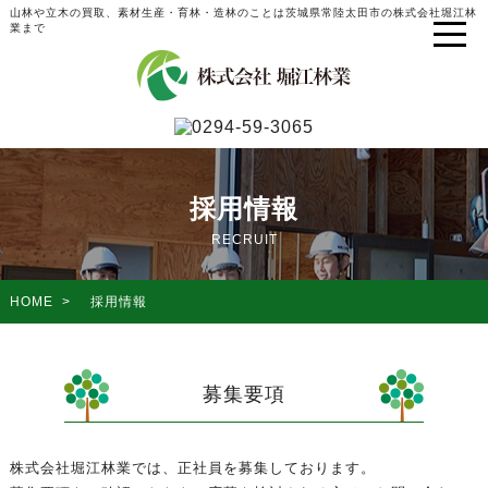
山林や立木の買取、素材生産・育林・造林のことは茨城県常陸太田市の株式会社堀江林
業まで
採用情報
RECRUIT
HOME
>
採用情報
募集要項
株式会社堀江林業では、正社員を募集しております。